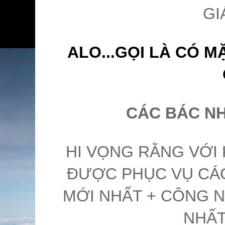
GI
ALO...GỌI LÀ CÓ 
CÁC BÁC NH
HI VỌNG RẰNG VỚI 
ĐƯỢC PHỤC VỤ CÁC
MỚI NHẤT + CÔNG N
NHẤT