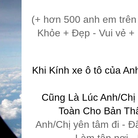
(+ hơn 500 anh em trên
Khỏe + Đẹp - Vui vẻ 
Khi Kính xe ô tô của Anh
Cũng Là Lúc Anh/Chị
Toàn Cho Bản Thâ
Anh/Chị yên tâm đi - Đ
Làm tận nơi -