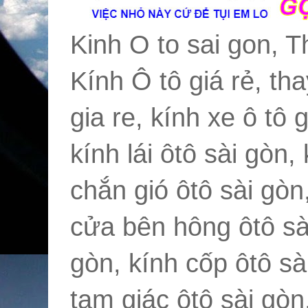
Kinh O to sai gon, T
Kính Ô tô giá rẻ, tha
gia re, kính xe ô tô 
kính lái ôtô sài gòn,
chắn gió ôtô sài gòn
cửa bên hông ôtô sài
gòn, kính cốp ôtô sài
tam giác ôtô sài gòn