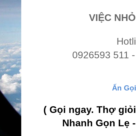
VIỆC NHỎ
Hotl
0926593 511 -
Ấn Gọ
( Gọi ngay. Thợ gi
Nhanh Gọn Lẹ - 