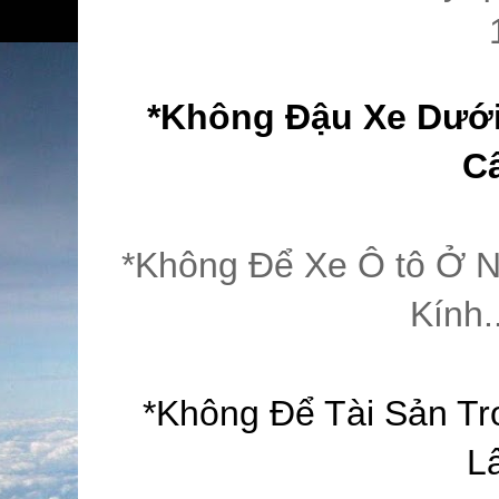
*Không Đậu Xe Dưới 
C
*Không Để Xe Ô tô Ở N
Kính.
*Không Để Tài Sản Tr
L