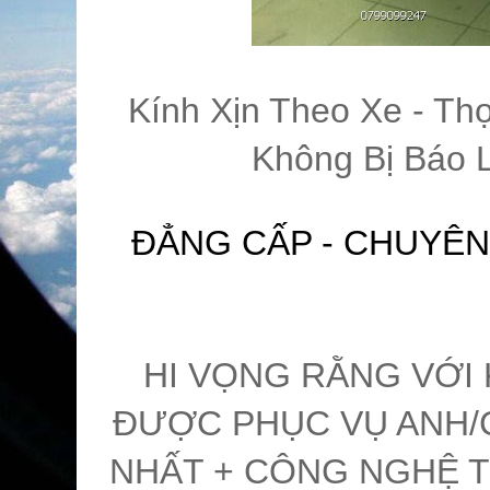
Kính Xịn Theo Xe - Th
Không Bị Báo L
ĐẲNG CẤP - CHUYÊN
HI VỌNG RẰNG VỚI 
ĐƯỢC PHỤC VỤ ANH/C
NHẤT + CÔNG NGHỆ T