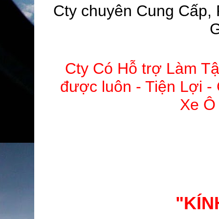
Cty chuyên Cung Cấp, 
G
Cty Có Hỗ trợ Làm Tậ
được luôn - Tiện Lợi 
Xe Ô 
"KÍN