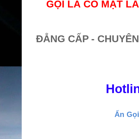
GỌI LÀ CÓ MẶT LÀ
ĐẲNG CẤP - CHUYÊN
Hotli
Ấn Gọ