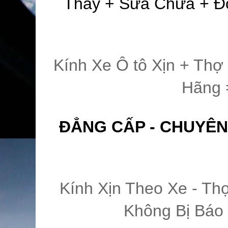
Thay + Sửa Chữa + Đ
Kính Xe Ô tô Xịn + Thợ
Hãng 
ĐẲNG CẤP - CHUYÊN
Kính Xịn Theo Xe - Th
Không Bị Báo 