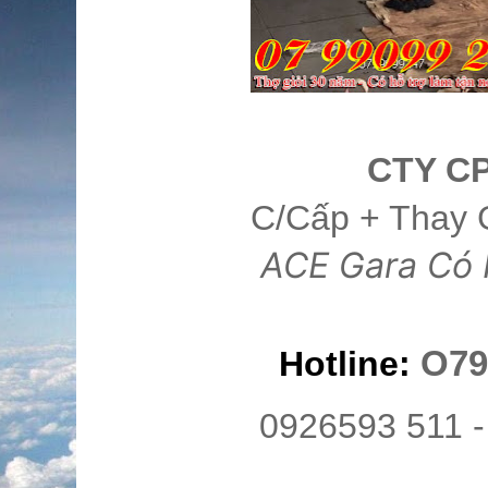
CTY C
C/Cấp + Thay 
ACE Gara Có 
O79
Hotline:
0926593 511 -