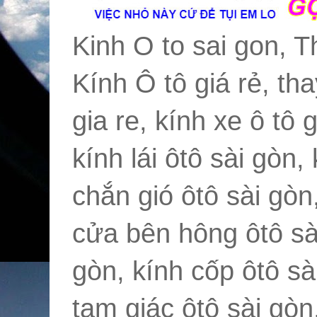
Kinh O to sai gon, T
Kính Ô tô giá rẻ, tha
gia re, kính xe ô tô 
kính lái ôtô sài gòn,
chắn gió ôtô sài gòn
cửa bên hông ôtô sài
gòn, kính cốp ôtô sài
tam giác ôtô sài gòn