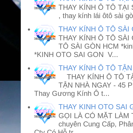
THAY KÍNH Ô TÔ TẠI SÀ
, thay kính lái ôtô sài g
THAY KÍNH Ô TÔ SÀI
THAY KÍNH Ô TÔ SÀ
TÔ SÀI GÒN HCM *kin
*KINH OTO SAI GON V...
THAY KÍNH Ô TÔ TẬN
THAY KÍNH Ô TÔ TẬ
TẬN NHÀ NGAY - 45 P
Thay Gương Kính Ô t...
THAY KINH OTO SAI
GỌI LÀ CÓ MẶT LÀM 
chuyên Cung Cấp, Phân
Cty Có Hỗ tr...