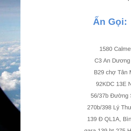
Ấn Gọi:
1580 Calmet
C3 An Dương 
B29 chợ Tân 
92KDC 13E N
56/37b Đường S
270b/398 Lý Thư
139 Đ QL1A, Bì
gara 139 ht 275 