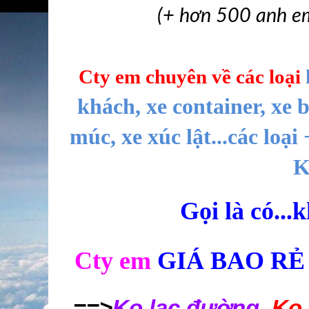
(+ hơn 500 anh em
Cty em chuyên về
các loại
khách, xe container, xe b
múc, xe xúc lật...các lo
K
Gọi là có...
Cty
em
GIÁ BAO RẺ
==>
Ko lạc đường,
Ko 