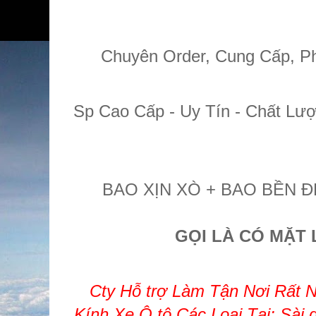
Chuyên Order, Cung Cấp, P
Sp Cao Cấp - Uy Tín - Chất Lư
BAO XỊN XÒ + BAO BỀN Đ
GỌI LÀ CÓ MẶT 
Cty Hỗ trợ Làm Tận Nơi Rất N
Kính Xe Ô tô Các Loại Tại: Sài