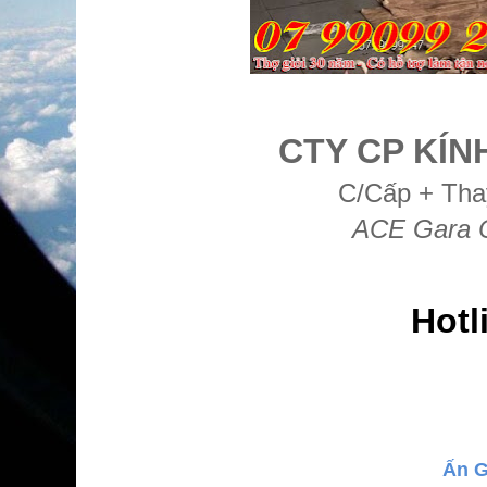
CTY CP KÍN
C/Cấp + Tha
ACE Gara 
Hotl
Ấn G