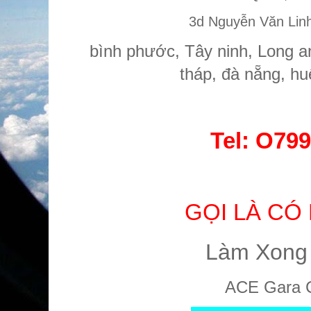
3d Nguyễn Văn Linh
bình phước, Tây ninh, Long an
tháp, đà nẵng, hu
Tel:
O799
GỌI LÀ CÓ
Làm Xong
ACE Gara 