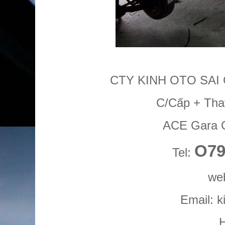
CTY KINH OTO SAI
C/Cấp + Tha
ACE Gara 
O79
Tel:
web
Email: 
H