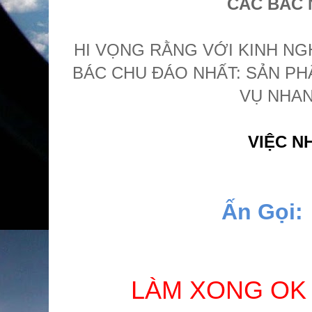
CÁC BÁC 
HI VỌNG RẰNG VỚI KINH NG
BÁC CHU ĐÁO NHẤT: SẢN PH
VỤ NHAN
VIỆC N
Ấn Gọi:
LÀM XONG OK 