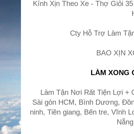
Kính Xịn Theo Xe - Thợ Giỏi 3
Cty Hỗ Trợ Làm Tận
BAO XỊN X
LÀM XONG O
Làm Tận Nơi Rất Tiện Lợi + 
Sài gòn HCM, Bình Dương, Đồng
ninh, Tiền giang, Bến tre, Vĩn
Nẵng,