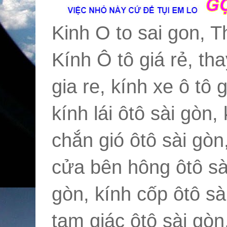
Kinh O to sai gon, T
Kính Ô tô giá rẻ, tha
gia re, kính xe ô tô 
kính lái ôtô sài gòn,
chắn gió ôtô sài gòn
cửa bên hông ôtô sài
gòn, kính cốp ôtô sài
tam giác ôtô sài gòn