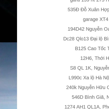
535Đ Đỗ Xuân Hợp
garage XT4
194D42 Nguyễn O
Dc28 Qlo13 Đại lộ B
B125 Cao Tốc T
12H6, Thới H
S8 QL 1K, Nguyễn
L990c Xa lộ Hà Nộ
240k Nguyễn Hữu C
546D Bình Giã, N
1274 AH1 QL1A, Pho