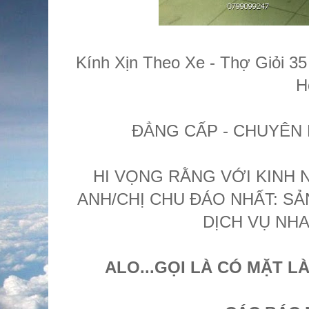
Kính Xịn Theo Xe - Thợ Giỏi 3
H
ĐẲNG CẤP - CHUYÊN 
HI VỌNG RẰNG VỚI KINH 
ANH/CHỊ CHU ĐÁO NHẤT: S
DỊCH VỤ NHA
ALO...GỌI LÀ CÓ MẶT L