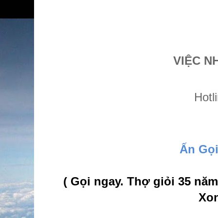
VIỆC N
Hotl
Ấn Gọ
( Gọi ngay. Thợ giỏi 35 n
Xon