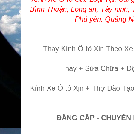
Bình Thuận, Long an, Tây ninh, 
Phú yên, Quảng N
Thay Kính Ô tô Xịn Theo X
Thay + Sửa Chữa + Độ
Kính Xe Ô tô Xịn + Thợ Đào Tạ
ĐẲNG CẤP - CHUYÊN 