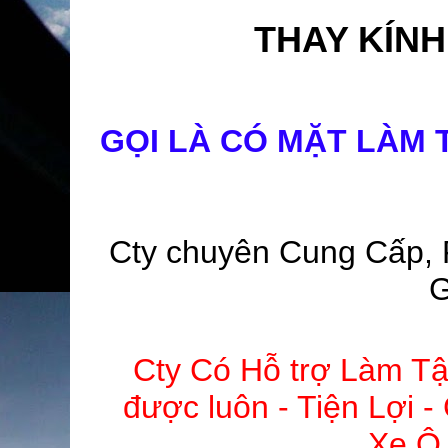
THAY KÍNH
GỌI LÀ CÓ MẶT LÀM T
Cty chuyên Cung Cấp, 
G
Cty Có Hỗ trợ Làm Tậ
được luôn - Tiện Lợi 
Xe Ô 